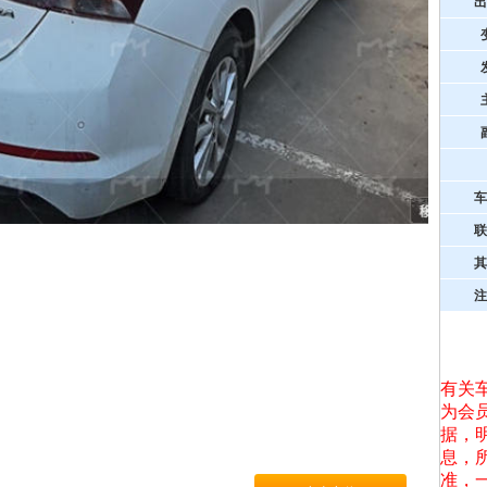
出
车
联
其
注
有关
为会
据，
息，
准，